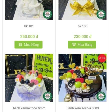
bk 101
bk 100
250.000 đ
230.000 đ
Mua Hàng
Mua Hàng
-11%
bánh kemm tone tímm
Bánh kem socola 0003