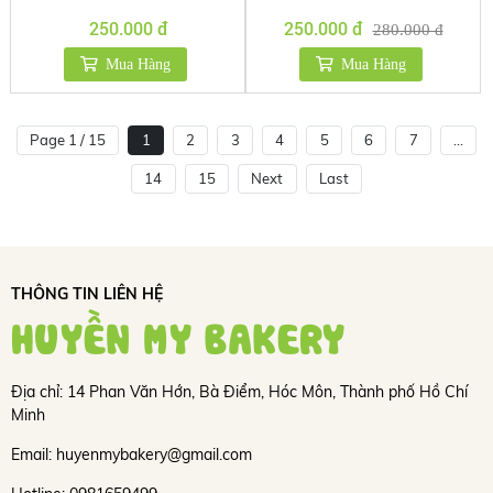
250.000 đ
250.000 đ
280.000 đ
Mua Hàng
Mua Hàng
Page 1 / 15
1
2
3
4
5
6
7
...
14
15
Next
Last
THÔNG TIN LIÊN HỆ
HUYỀN MY BAKERY
Địa chỉ: 14 Phan Văn Hớn, Bà Điểm, Hóc Môn, Thành phố Hồ Chí
Minh
Email: huyenmybakery@gmail.com