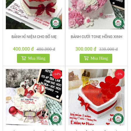
BÁNH KỈ NIỆM CHO BỐ MẸ
BÁNH CƯỚI TONE HỒNG XINH
400.000 đ
300.000 đ
480.000 đ
330.000 đ
Mua Hàng
Mua Hàng
-14%
-9%