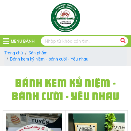
MENU BÁNH
Trang chủ
Sản phẩm
Bánh kem kỷ niệm - bánh cưới - Yêu nhau
BÁNH KEM KỶ NIỆM -
BÁNH CƯỚI - YÊU NHAU