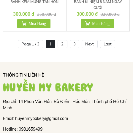
BÁNH KEM MỪNG TÂN HÔN
BÁNH KỈ NIỆM 8 NĂM NGÀY
CƯỚI
300.000 đ
300.000 đ
350.000 đ
330.000 đ
Mua Hàng
Mua Hàng
Page 1 / 3
1
2
3
Next
Last
THÔNG TIN LIÊN HỆ
HUYỀN MY BAKERY
Địa chỉ: 14 Phan Văn Hớn, Bà Điểm, Hóc Môn, Thành phố Hồ Chí
Minh
Email: huyenmybakery@gmail.com
Hotline: 0981659499