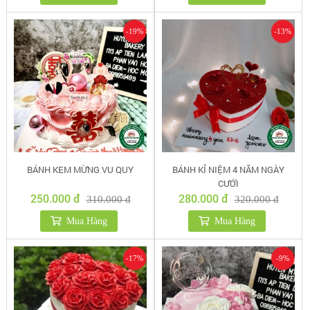
-19%
-13%
BÁNH KEM MỪNG VU QUY
BÁNH KỈ NIỆM 4 NĂM NGÀY
CƯỚI
250.000 đ
280.000 đ
310.000 đ
320.000 đ
Mua Hàng
Mua Hàng
-17%
-9%