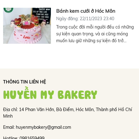
đấy. Shop bánh kem ngon huyện Hóc
Môn chuyên cung cấp bánh kem cho
Bánh kem cưới ở Hóc Môn
các bữa tiệc sinh nhật, lễ cưới hỏi, mừng
Ngày đăng: 22/11/2023 23:40
thọ, tân gia, khai trương,…
Trong cuộc đời mỗi người đều có những
sự kiện quan trọng, và ai cũng móng
muốn lưu giữ những sự kiện đó trở
thành những ký ức đẹp đẽ trong tâm trí
không những của mình mà còn cho
người thân và bạn bè.
THÔNG TIN LIÊN HỆ
HUYỀN MY BAKERY
Địa chỉ: 14 Phan Văn Hớn, Bà Điểm, Hóc Môn, Thành phố Hồ Chí
Minh
Email: huyenmybakery@gmail.com
Hotline: 0981659499