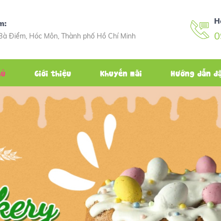
H
m:
0
Bà Điểm, Hóc Môn, Thành phố Hồ Chí Minh
hủ
Giới thiệu
Khuyến mãi
Hướng dẫn đ