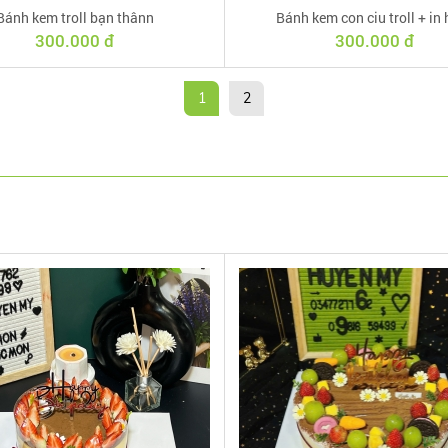
Bánh kem troll bạn thânn
Bánh kem con ciu troll + in 
300.000 đ
300.000 đ
1
2