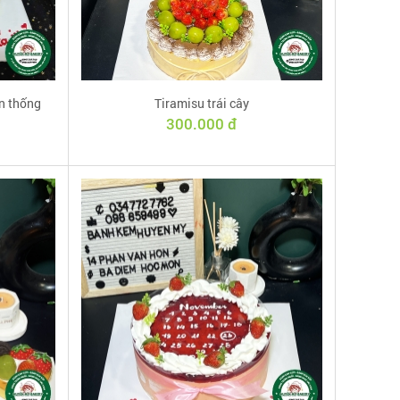
n thống
Tiramisu trái cây
300.000 đ