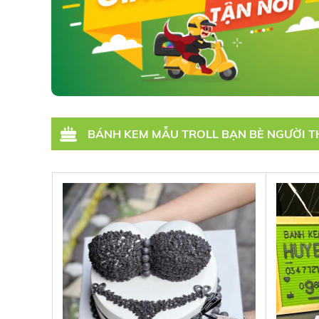
BÁNH KEM MẪU TROLL BẠN BÈ NGƯỜI 