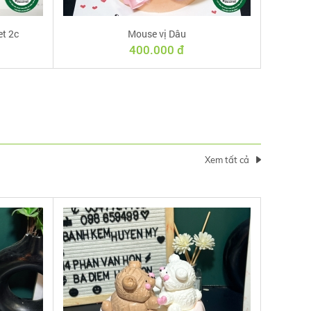
et 2c
Mouse vị Dâu
400.000 đ
Xem tất cả