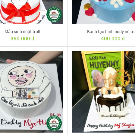
Mẫu sinh nhật troll
Bánh tạo hình body nữ tro
350.000 đ
400.000 đ