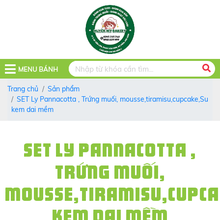
MENU BÁNH
Trang chủ
Sản phẩm
SET Ly Pannacotta , Trứng muối, mousse,tiramisu,cupcake,Su
kem dai mềm
SET LY PANNACOTTA ,
TRỨNG MUỐI,
MOUSSE,TIRAMISU,CUPCA
KEM DAI MỀM