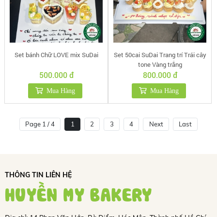
Set bánh Chữ LOVE mix SuDai
Set 50cai SuDai Trang trí Trái cây
tone Vàng trắng
500.000 đ
800.000 đ
Mua Hàng
Mua Hàng
Page 1 / 4
1
2
3
4
Next
Last
THÔNG TIN LIÊN HỆ
HUYỀN MY BAKERY