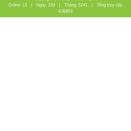
Online: 13
|
Ngày: 359
|
Tháng: 5241
|
Tổng truy cập:
636853