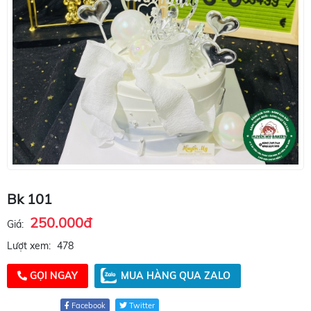
Bk 101
250.000đ
Giá:
Lượt xem:
478
GỌI NGAY
MUA HÀNG QUA ZALO
Facebook
Twitter