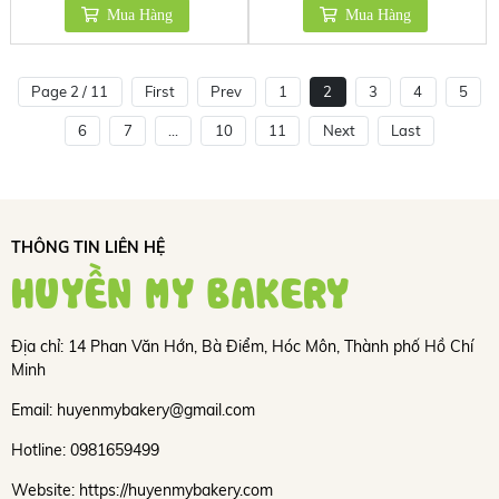
Mua Hàng
Mua Hàng
Page 2 / 11
First
Prev
1
2
3
4
5
6
7
...
10
11
Next
Last
THÔNG TIN LIÊN HỆ
HUYỀN MY BAKERY
Địa chỉ: 14 Phan Văn Hớn, Bà Điểm, Hóc Môn, Thành phố Hồ Chí
Minh
Email: huyenmybakery@gmail.com
Hotline: 0981659499
Website: https://huyenmybakery.com