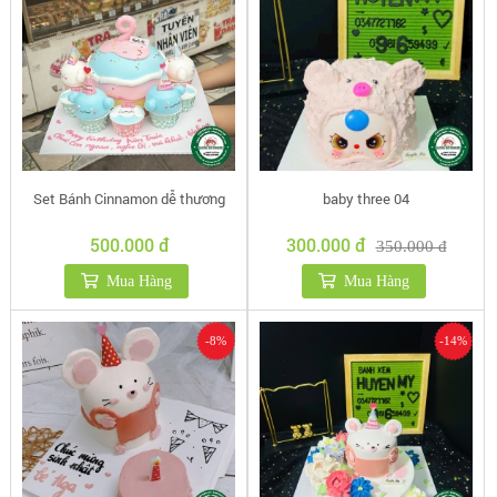
Set Bánh Cinnamon dễ thương
baby three 04
500.000 đ
300.000 đ
350.000 đ
Mua Hàng
Mua Hàng
-8%
-14%