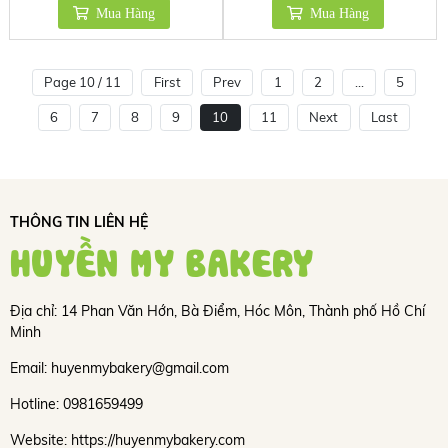
Mua Hàng
Mua Hàng
Page 10 / 11
First
Prev
1
2
...
5
6
7
8
9
10
11
Next
Last
THÔNG TIN LIÊN HỆ
HUYỀN MY BAKERY
Địa chỉ: 14 Phan Văn Hớn, Bà Điểm, Hóc Môn, Thành phố Hồ Chí
Minh
Email: huyenmybakery@gmail.com
Hotline: 0981659499
Website: https://huyenmybakery.com